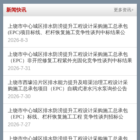
新闻快讯
更多资讯+
上饶市中心城区排水防涝提升工程设计采购施工总承包
(EPC)项目标线、栏杆恢复施工竞争性谈判中标结果公
2026-8-3
上饶市中心城区排水防涝提升工程设计采购施工总承包
（EPC）非开挖修复工程紫外光固化竞争性谈判中标结果
2026-7-31
上饶市西壕沿片区排水能力提升及暗渠治理工程设计采
购施工总承包项目（EPC）自耦式潜水污水泵询价公告
2026-7-30
上饶市中心城区排水防涝提升工程设计采购施工总承包
（EPC）标线、栏杆恢复施工工程 竞争性谈判招标公
2026-7-27
上饶市中心城区排水防涝提升工程设计采购施工总承包