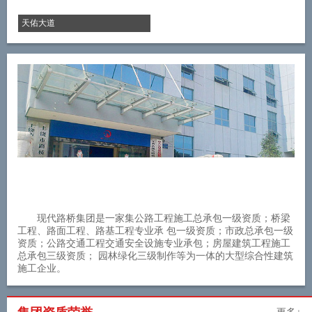
天佑大道
现代路桥集团是一家集公路工程施工总承包一级资质；桥梁
工程、路面工程、路基工程专业承 包一级资质；市政总承包一级
资质；公路交通工程交通安全设施专业承包；房屋建筑工程施工
总承包三级资质； 园林绿化三级制作等为一体的大型综合性建筑
施工企业。