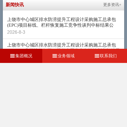
新闻快讯
更多资讯+
上饶市中心城区排水防涝提升工程设计采购施工总承包
(EPC)项目标线、栏杆恢复施工竞争性谈判中标结果公
2026-8-3
上饶市中心城区排水防涝提升工程设计采购施工总承包
（EPC）非开挖修复工程紫外光固化竞争性谈判中标结果
集团概况
业务领域
联系我们
2026-7-31
上饶市西壕沿片区排水能力提升及暗渠治理工程设计采
购施工总承包项目（EPC）自耦式潜水污水泵询价公告
2026-7-30
上饶市中心城区排水防涝提升工程设计采购施工总承包
（EPC）标线、栏杆恢复施工工程 竞争性谈判招标公
2026-7-27
上饶市中心城区排水防涝提升工程设计采购施工总承包