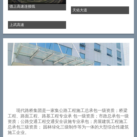
德上高速连接线
天佑大道
上武高速
现代路桥集团是一家集公路工程施工总承包一级资质；桥梁
工程、路面工程、路基工程专业承 包一级资质；市政总承包一级
资质；公路交通工程交通安全设施专业承包；房屋建筑工程施工
总承包三级资质； 园林绿化三级制作等为一体的大型综合性建筑
施工企业。