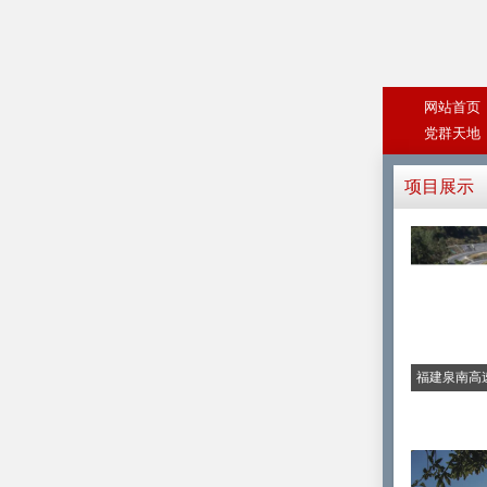
网站首页
党群天地
项目展示
福建泉南高