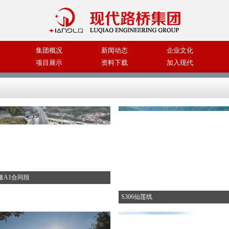
集团概况
新闻动态
企业文化
项目展示
资料下载
加入现代
速A1合同段
S306仙莲线